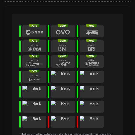
* Selama bank maintenance dan bank offline deposit dan penarikan