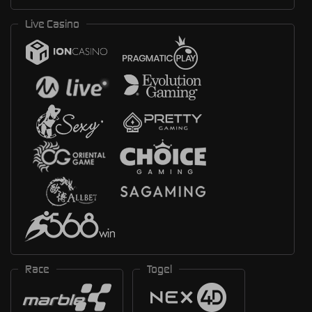
Live Casino
Race
Togel