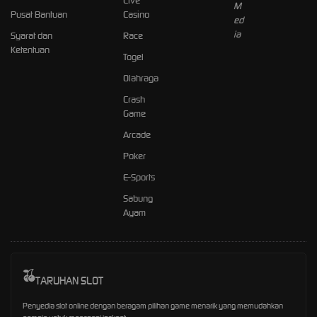
Live
Pusat Bantuan
Casino
Syarat dan
Race
Ketentuan
Togel
Olahraga
Crash
Game
Arcade
Poker
E-Sports
Sabung
Ayam
TARUHAN SLOT
Penyedia slot online dengan beragam pilihan game menarik yang memudahkan