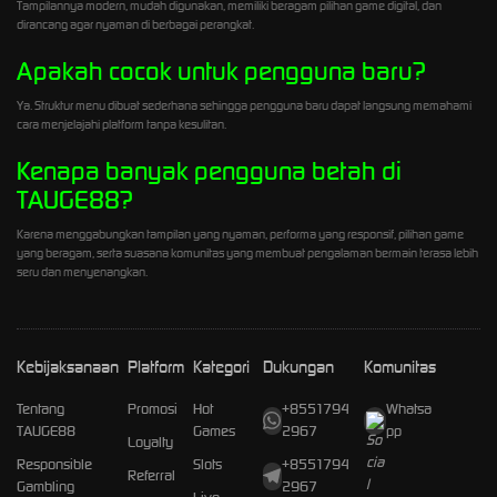
Tampilannya modern, mudah digunakan, memiliki beragam pilihan game digital, dan
dirancang agar nyaman di berbagai perangkat.
Apakah cocok untuk pengguna baru?
Ya. Struktur menu dibuat sederhana sehingga pengguna baru dapat langsung memahami
cara menjelajahi platform tanpa kesulitan.
Kenapa banyak pengguna betah di
TAUGE88?
Karena menggabungkan tampilan yang nyaman, performa yang responsif, pilihan game
yang beragam, serta suasana komunitas yang membuat pengalaman bermain terasa lebih
seru dan menyenangkan.
Kebijaksanaan
Platform
Kategori
Dukungan
Komunitas
Tentang
Promosi
Hot
+8551794
Whatsa
TAUGE88
Games
2967
pp
Loyalty
Responsible
Slots
+8551794
Referral
Gambling
2967