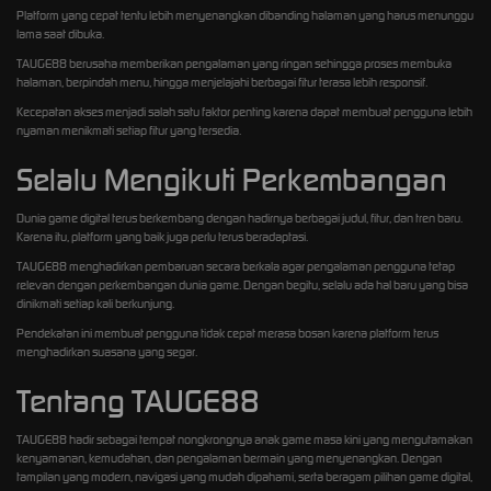
Platform yang cepat tentu lebih menyenangkan dibanding halaman yang harus menunggu
lama saat dibuka.
TAUGE88 berusaha memberikan pengalaman yang ringan sehingga proses membuka
halaman, berpindah menu, hingga menjelajahi berbagai fitur terasa lebih responsif.
Kecepatan akses menjadi salah satu faktor penting karena dapat membuat pengguna lebih
nyaman menikmati setiap fitur yang tersedia.
Selalu Mengikuti Perkembangan
Dunia game digital terus berkembang dengan hadirnya berbagai judul, fitur, dan tren baru.
Karena itu, platform yang baik juga perlu terus beradaptasi.
TAUGE88 menghadirkan pembaruan secara berkala agar pengalaman pengguna tetap
relevan dengan perkembangan dunia game. Dengan begitu, selalu ada hal baru yang bisa
dinikmati setiap kali berkunjung.
Pendekatan ini membuat pengguna tidak cepat merasa bosan karena platform terus
menghadirkan suasana yang segar.
Tentang TAUGE88
TAUGE88 hadir sebagai tempat nongkrongnya anak game masa kini yang mengutamakan
kenyamanan, kemudahan, dan pengalaman bermain yang menyenangkan. Dengan
tampilan yang modern, navigasi yang mudah dipahami, serta beragam pilihan game digital,