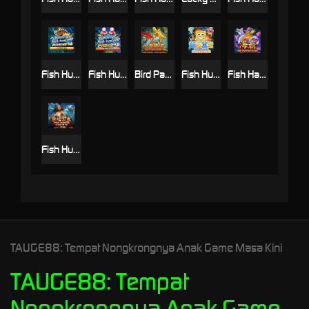
Fish Hunter 2 EX-Newbie
Fish Hunter 2 EX-My Club
Bird Paradise
Fish Hunter Spongebob
Fish Haiba
Fish Hunting: Li Kui Pi Yu
TAUGE88: Tempat Nongkrongnya Anak Game Masa Kini
TAUGE88: Tempat
Nongkrongnya Anak Game