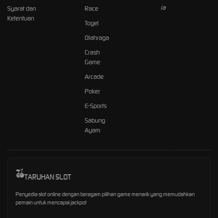
Syarat dan
Race
Ketentuan
Togel
Olahraga
Crash
Game
Arcade
Poker
E-Sports
Sabung
Ayam
TARUHAN SLOT
Penyedia slot online dengan beragam pilihan game menarik yang memudahkan
pemain untuk mencapai jackpot