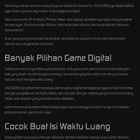
Sekarang hampir semua orang punya smartphone. Karena itu, TAUGE88 juga dioptimalkan
agar tetap nyaman digunakan di berbagai perangkat.
Mau buka lewat HP Android, iPhone, tablet, atau laptop, tampilannya tetap menyesuaikan
ukuran layar. Tombol mudah ditekan, teks tetap jelas dibaca, dan perpindahan halaman
terasa lancar.
Buat yang sering berpindah perangkat, pengalaman seperti ini tentu jadi nilai tambah
karena semuanya tetap konsisten.
Banyak Pilihan Game Digital
Setiap pemain punya selera yang berbeda. Ada yang suka game bertema petualangan,
ada yang lebih menikmati game strategi, sementara yang lain lebih memilih permainan
kasual untuk mengisi waktu luang.
TAUGE88 menghadirkan berbagai pilihan game digital sehingga pengguna bisa mencoba
banyak pengalaman berbeda dalam satu tempat. Dengan koleksi yang terus berkembang,
selalu ada sesuatu yang menarik untuk dijelajahi.
Hal ini membuat suasana tetap terasa segar karena pengguna tidak hanya memainkan
jenis permainan yang itu-itu saja.
Cocok Buat Isi Waktu Luang
Kadang kita cuma butuh hiburan sebentar setelah seharian bekerja atau kuliah. Momen