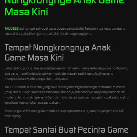
Masa Kini
TAUGE88
jadi tempat asik buat yang doyan game digital. Tampilannya kece, gampang
dipakai, banyak pilihan game, dan bikin betah nongkrong lama.
Tempat Nongkrongnya Anak
Game Masa Kini
Setiap orang punya cara sendiri buat menikmati waktu luang. Ada yang suka nonton film,
ada yang memilih mendengarkan musik, dan nggak sedikit yang lebih senang
menghabiskan waktu dengan bermain game.
TAUGE88 hadir buat kamu yang suka dunia game digital dan ingin menikmati suasana
yang santai. Begitu masuk ke halaman utamanya, tampilannya langsung terasa bersih,
modern, dan mudah dipahami. Semua menu disusun dengan rapi, jadi nggak perlu waktu
lama buat menemukan apa yang dicari.
Konsepnya sederhana, yaitu membuat siapa pun merasa nyaman sejak pertama kali
berkunjung.
Tempat Santai Buat Pecinta Game