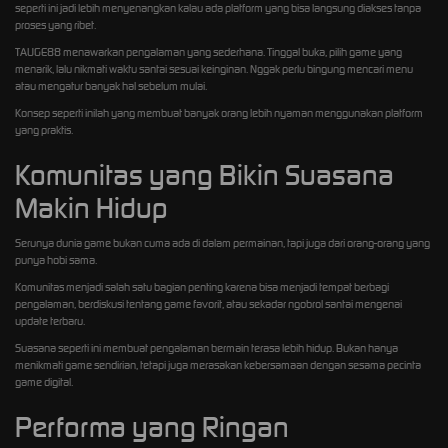
seperti ini jadi lebih menyenangkan kalau ada platform yang bisa langsung diakses tanpa
proses yang ribet.
TAUGE88 menawarkan pengalaman yang sederhana. Tinggal buka, pilih game yang
menarik, lalu nikmati waktu santai sesuai keinginan. Nggak perlu bingung mencari menu
atau mengatur banyak hal sebelum mulai.
Konsep seperti inilah yang membuat banyak orang lebih nyaman menggunakan platform
yang praktis.
Komunitas yang Bikin Suasana
Makin Hidup
Serunya dunia game bukan cuma ada di dalam permainan, tapi juga dari orang-orang yang
punya hobi sama.
Komunitas menjadi salah satu bagian penting karena bisa menjadi tempat berbagi
pengalaman, berdiskusi tentang game favorit, atau sekadar ngobrol santai mengenai
update terbaru.
Suasana seperti ini membuat pengalaman bermain terasa lebih hidup. Bukan hanya
menikmati game sendirian, tetapi juga merasakan kebersamaan dengan sesama pecinta
game digital.
Performa yang Ringan