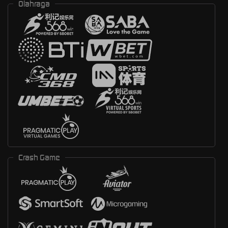
Olahraga
Crash Game