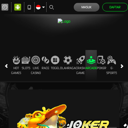
MASUK
DAFTAR
HOT
SLOTS
LIVE
RACE
TOGEL
OLAHRAGA
CRASH
ARCADE
POKER
E-
SABUN
GAMES
CASINO
GAME
SPORTS
AYAM