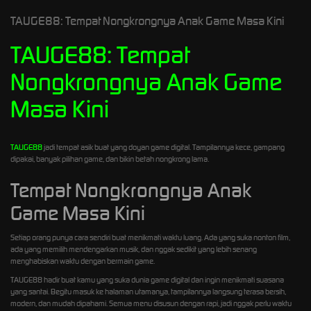
TAUGE88: Tempat Nongkrongnya Anak Game Masa Kini
TAUGE88: Tempat
Nongkrongnya Anak Game
Masa Kini
TAUGE88
jadi tempat asik buat yang doyan game digital. Tampilannya kece, gampang
dipakai, banyak pilihan game, dan bikin betah nongkrong lama.
Tempat Nongkrongnya Anak
Game Masa Kini
Setiap orang punya cara sendiri buat menikmati waktu luang. Ada yang suka nonton film,
ada yang memilih mendengarkan musik, dan nggak sedikit yang lebih senang
menghabiskan waktu dengan bermain game.
TAUGE88 hadir buat kamu yang suka dunia game digital dan ingin menikmati suasana
yang santai. Begitu masuk ke halaman utamanya, tampilannya langsung terasa bersih,
modern, dan mudah dipahami. Semua menu disusun dengan rapi, jadi nggak perlu waktu