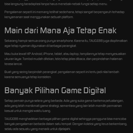
bisa langsung beradaptasi tanpa harus menebak-nebak fungsi setiap menu.
Pengalaman seperti ini memang terlihat sederhana, tetapi sangat berpengaruh terhadap
kenyamanan saat menggunakan sebuah platform.
Main dari Mana Aja Tetap Enak
Sekarang hampir semua orang punya smartphone. Karena itu, TAUGE88 juga dioptimalkan
agar tetap nyaman digunakan di berbagai perangkat.
Mau buka lewat HP Android, iPhone, tablet, atau laptop, tampilannya tetap menyesuaikan
ukuran layar. Tombol mudah ditekan, teks tetap jelas dibaca, dan perpindahan halaman
terasa lancar.
Buat yang sering berpindah perangkat, pengalaman seperti ini tentu jadi nilai tambah
karena semuanya tetap konsisten.
Banyak Pilihan Game Digital
Setiap pemain punya selera yang berbeda. Ada yang suka game bertema petualangan,
ada yang lebih menikmati game strategi, sementara yang lain lebih memilih permainan
kasual untuk mengisi waktu luang.
TAUGE88 menghadirkan berbagai pilihan game digital sehingga pengguna bisa mencoba
banyak pengalaman berbeda dalam satu tempat. Dengan koleksi yang terus berkembang,
selalu ada sesuatu yang menarik untuk dijelajahi.