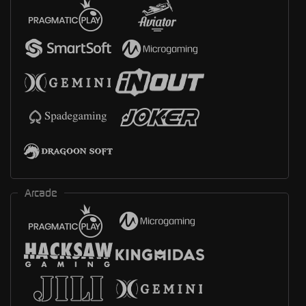
Arcade