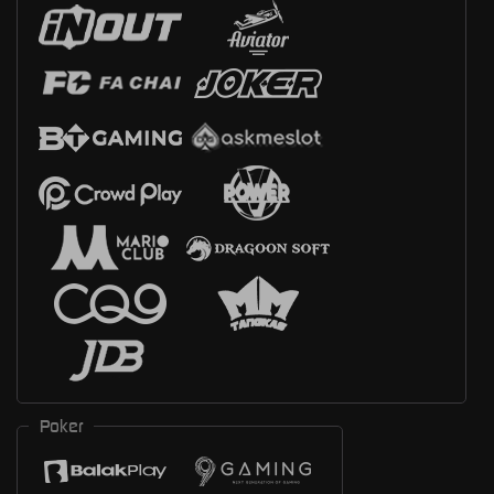
Poker