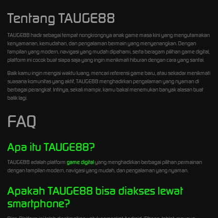
Tentang TAUGE88
TAUGE88 hadir sebagai tempat nongkrongnya anak game masa kini yang mengutamakan
kenyamanan, kemudahan, dan pengalaman bermain yang menyenangkan. Dengan
tampilan yang modern, navigasi yang mudah dipahami, serta beragam pilihan game digital,
platform ini cocok buat siapa saja yang ingin menikmati hiburan dengan cara yang santai.
Baik kamu ingin mengisi waktu luang, mencari referensi game baru, atau sekadar menikmati
suasana komunitas yang aktif, TAUGE88 menghadirkan pengalaman yang nyaman di
berbagai perangkat. Intinya, sekali mampir, kamu bakal menemukan banyak alasan buat
balik lagi.
FAQ
Apa itu TAUGE88?
TAUGE88 adalah platform
game digital
yang menghadirkan berbagai pilihan permainan
dengan tampilan modern, navigasi yang mudah, dan pengalaman yang nyaman.
Apakah TAUGE88 bisa diakses lewat
smartphone?