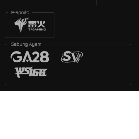
E-Sports
Sabung Ayam