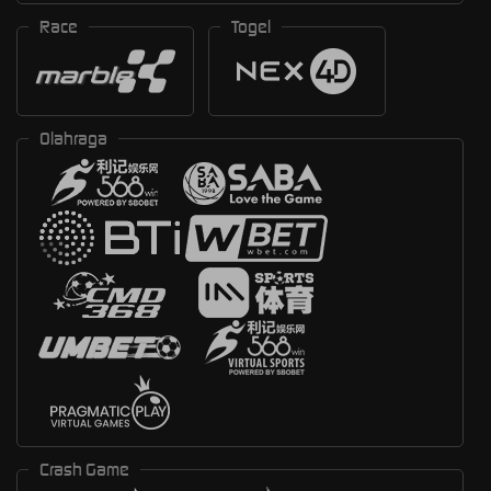
Race
Togel
Olahraga
Crash Game