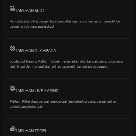
TARUHAN SLOT
Penyedia slot online dengan beragam pilihan game menarik yang memudahkan
pemain untuk mencapai jackpot
TARUHAN OLAHRAGA
Sportsbook Gaming Platform Terbaik menawarkan lebih banyak game, odds yang
lebih tinggi, dan menyediakan pilihan yang lebih banyak untuk pemain.
TARUHAN LIVE KASINO
Platform Pilihan bagi perusahaan-perusahaan terbaik di dunia, dengan pilihan
variasi game terbanyak
TARUHAN TOGEL