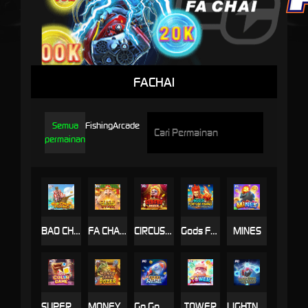
FACHAI
Semua
Fishing
Arcade
permainan
BAO CHUAN FISHING
FA CHAI DOZER
CIRCUS DOZER
Gods Fortune Fishing
MINES
SUPER COLOR GAME
MONEY TREE DOZER
Go Go Rise
TOWER
LIGHTNING BOMB