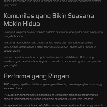
Konsep seperti inilah yang membuat banyak orang lebih nyaman menggunakan platform
yang praktis.
Komunitas yang Bikin Suasana
Makin Hidup
Serunya dunia game bukan cuma ada di dalam permainan, tapi juga dari orang-orang yang
punya hobi sama.
Komunitas menjadi salah satu bagian penting karena bisa menjadi tempat berbagi
pengalaman, berdiskusi tentang game favorit, atau sekadar ngobrol santai mengenai
update terbaru.
Suasana seperti ini membuat pengalaman bermain terasa lebih hidup. Bukan hanya
menikmati game sendirian, tetapi juga merasakan kebersamaan dengan sesama pecinta
game digital.
Performa yang Ringan
Platform yang cepat tentu lebih menyenangkan dibanding halaman yang harus menunggu
lama saat dibuka.
TAUGE88 berusaha memberikan pengalaman yang ringan sehingga proses membuka
halaman, berpindah menu, hingga menjelajahi berbagai fitur terasa lebih responsif.
Kecepatan akses menjadi salah satu faktor penting karena dapat membuat pengguna lebih