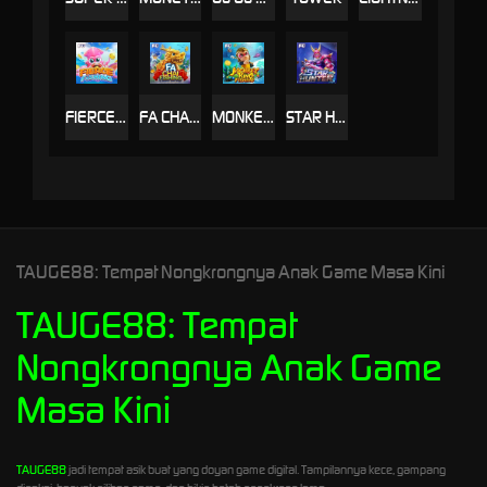
FIERCE FISHING
FA CHAI FISHING
MONKEY KING FISHING
STAR HUNTER
TAUGE88: Tempat Nongkrongnya Anak Game Masa Kini
TAUGE88: Tempat
Nongkrongnya Anak Game
Masa Kini
TAUGE88
jadi tempat asik buat yang doyan game digital. Tampilannya kece, gampang