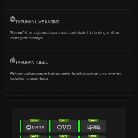
TARUHAN LIVE KASINO
Platform Pilihan bagi perusahaan-perusahaan terbaik di dunia, dengan pilihan
variasi game terbanyak
TARUHAN TOGEL
Platform togel yang menarik dari perusahan terbaik di dunia yang menawarkan
hadiah kemenangan besar