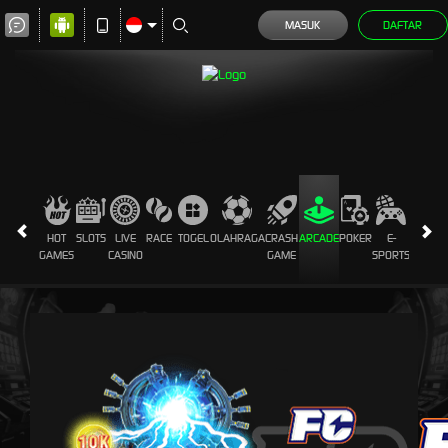
MASUK
DAFTAR
HOT
SLOTS
LIVE
RACE
TOGEL
OLAHRAGA
CRASH
ARCADE
POKER
E-
SABUN
GAMES
CASINO
GAME
SPORTS
AYAM