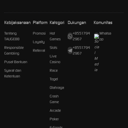
Kebijaksanaan
Platform
Kategori
Dukungan
Komunitas
Tentang
Promosi
Hot
+8551794
Whatsa
TAUGE88
Games
2967
pp
Loyalty
Responsible
Slots
+8551794
Referral
Gambling
2967
Live
Pusat Bantuan
Casino
Syarat dan
Race
Ketentuan
Togel
Olahraga
Crash
Game
Arcade
Poker
E-Sports