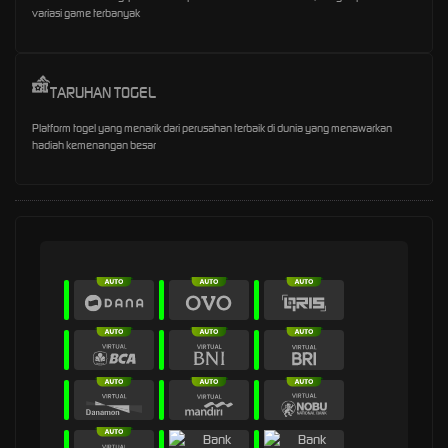
variasi game terbanyak
TARUHAN TOGEL
Platform togel yang menarik dari perusahan terbaik di dunia yang menawarkan
hadiah kemenangan besar