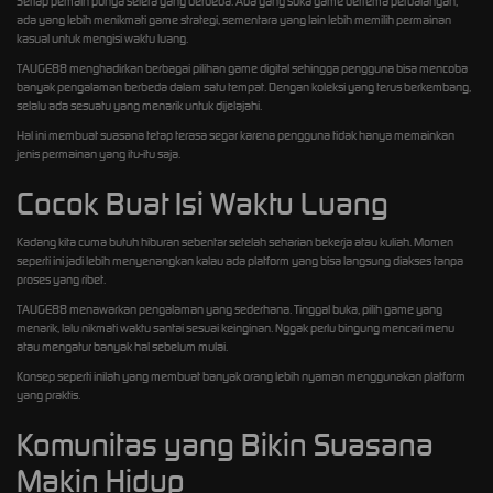
Setiap pemain punya selera yang berbeda. Ada yang suka game bertema petualangan,
ada yang lebih menikmati game strategi, sementara yang lain lebih memilih permainan
kasual untuk mengisi waktu luang.
TAUGE88 menghadirkan berbagai pilihan game digital sehingga pengguna bisa mencoba
banyak pengalaman berbeda dalam satu tempat. Dengan koleksi yang terus berkembang,
selalu ada sesuatu yang menarik untuk dijelajahi.
Hal ini membuat suasana tetap terasa segar karena pengguna tidak hanya memainkan
jenis permainan yang itu-itu saja.
Cocok Buat Isi Waktu Luang
Kadang kita cuma butuh hiburan sebentar setelah seharian bekerja atau kuliah. Momen
seperti ini jadi lebih menyenangkan kalau ada platform yang bisa langsung diakses tanpa
proses yang ribet.
TAUGE88 menawarkan pengalaman yang sederhana. Tinggal buka, pilih game yang
menarik, lalu nikmati waktu santai sesuai keinginan. Nggak perlu bingung mencari menu
atau mengatur banyak hal sebelum mulai.
Konsep seperti inilah yang membuat banyak orang lebih nyaman menggunakan platform
yang praktis.
Komunitas yang Bikin Suasana
Makin Hidup