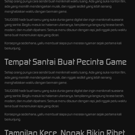
Setiap orang punya cara sendiri buat menikmati waktu luang. Ada yang suka nonton film,
ada yang memilih mendengarkan musik, dan nggak sedikit yang lebih senang
menghabiskan waktu dengan bermain game.
TAUGE88 hadir buat kamu yang suka dunia game digital dan ingin menikmati suasana
yang santai. Begitu masuk ke halaman utamanya, tampilannya langsung terasa bersih,
modern, dan mudah dipahami. Semua menu disusun dengan rapi, jadi nggak perlu waktu
lama buat menemukan apa yang dicari.
Konsepnya sederhana, yaitu membuat siapa pun merasa nyaman sejak pertama kali
berkunjung.
Tempat Santai Buat Pecinta Game
Setiap orang punya cara sendiri buat menikmati waktu luang. Ada yang suka nonton film,
ada yang memilih mendengarkan musik, dan nggak sedikit yang lebih senang
menghabiskan waktu dengan bermain game.
TAUGE88 hadir buat kamu yang suka dunia game digital dan ingin menikmati suasana
yang santai. Begitu masuk ke halaman utamanya, tampilannya langsung terasa bersih,
modern, dan mudah dipahami. Semua menu disusun dengan rapi, jadi nggak perlu waktu
lama buat menemukan apa yang dicari.
Konsepnya sederhana, yaitu membuat siapa pun merasa nyaman sejak pertama kali
berkunjung.
Tampilan Kece, Nggak Bikin Ribet