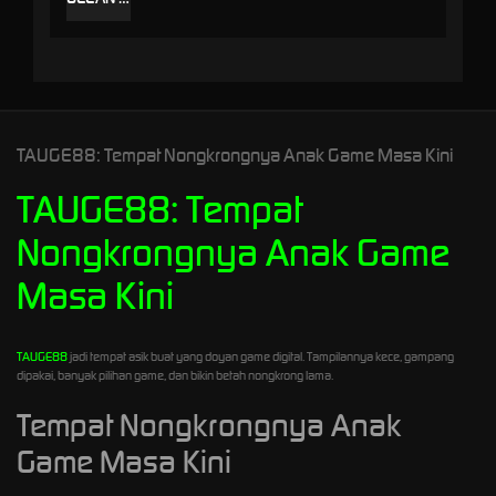
TAUGE88: Tempat Nongkrongnya Anak Game Masa Kini
TAUGE88: Tempat
Nongkrongnya Anak Game
Masa Kini
TAUGE88
jadi tempat asik buat yang doyan game digital. Tampilannya kece, gampang
dipakai, banyak pilihan game, dan bikin betah nongkrong lama.
Tempat Nongkrongnya Anak
Game Masa Kini