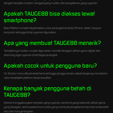
dengan tampilan modern, navigasi yang mudah, dan pengalaman yang nyaman.
Apakah TAUGE88 bisa diakses lewat
smartphone?
Bisa. Platform ini telah dioptimalkan untuk perangkat Android, iPhone, tablet, maupun
komputer sehingga tetap nyaman digunakan.
Apa yang membuat TAUGE88 menarik?
Tampilannya modern, mudah digunakan, memiliki beragam pilihan game digital, dan
dirancang agar nyaman di berbagai perangkat.
Apakah cocok untuk pengguna baru?
Ya. Struktur menu dibuat sederhana sehingga pengguna baru dapat langsung memahami
cara menjelajahi platform tanpa kesulitan.
Kenapa banyak pengguna betah di
TAUGE88?
Karena menggabungkan tampilan yang nyaman, performa yang responsif, pilihan game
yang beragam, serta suasana komunitas yang membuat pengalaman bermain terasa lebih
seru dan menyenangkan.