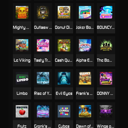
Mighty Masks
Outlasw Inc
Donut Division
Joker Bombs
BOUNCY BOMBS
Le Viking
Tasty Treats
Cash Quest
Alpha Eagle
The Bowery Boys
Limbo
Rise of Ymir
Evil Eyes
Frank's Farm
DONNY DOUGH
Frutz
Gronk's Gems
Cubes
Dawn of Kings
Wings of Horus