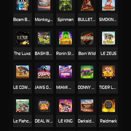
Beam Boys
Monkey Frenzy 2: Boss is Here!
Spinman
BULLETS AND BOUNTY
SMOKING DRAGON
The Luxe
BASH BROS
Ronin Stackways
Born Wild
LE ZEUS
LE COWBOY
JAWS OF JUSTICE
MIAMI MAYHEM
DONNY AND DANNY
TIGER LEGENDS
Le Fisherman
DEAL WITH DEATH
LE KING
Darkside Prairie: Magical Beast
Raidmark