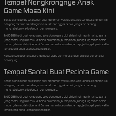
Tempat Nongkrongnya Anak
Game Masa Kini
Setiap orang punya cara sendiri buat menikmati waktu luang. Ada yang suka nonton film,
ada yang memilih mendengarkan musik, dan nggak sedikit yang lebih senang
menghabiskan waktu dengan bermain game.
TAUGE88 hadir buat kamu yang suka dunia game digital dan ingin menikmati suasana
yang santai. Begitu masuk ke halaman utamanya, tampilannya langsung terasa bersih,
modern, dan mudah dipahami. Semua menu disusun dengan rapi, jadi nggak perlu waktu
lama buat menemukan apa yang dicari.
Konsepnya sederhana, yaitu membuat siapa pun merasa nyaman sejak pertama kali
berkunjung.
Tempat Santai Buat Pecinta Game
Setiap orang punya cara sendiri buat menikmati waktu luang. Ada yang suka nonton film,
ada yang memilih mendengarkan musik, dan nggak sedikit yang lebih senang
menghabiskan waktu dengan bermain game.
TAUGE88 hadir buat kamu yang suka dunia game digital dan ingin menikmati suasana
yang santai. Begitu masuk ke halaman utamanya, tampilannya langsung terasa bersih,
modern, dan mudah dipahami. Semua menu disusun dengan rapi, jadi nggak perlu waktu
lama buat menemukan apa yang dicari.