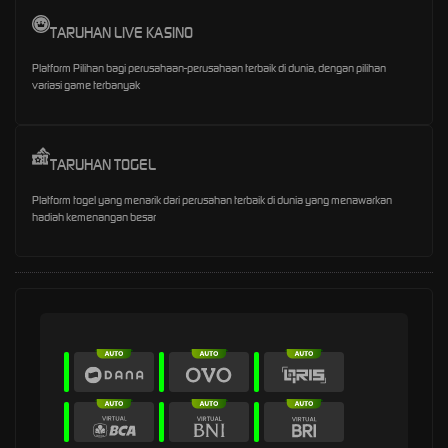
TARUHAN LIVE KASINO
Platform Pilihan bagi perusahaan-perusahaan terbaik di dunia, dengan pilihan
variasi game terbanyak
TARUHAN TOGEL
Platform togel yang menarik dari perusahan terbaik di dunia yang menawarkan
hadiah kemenangan besar