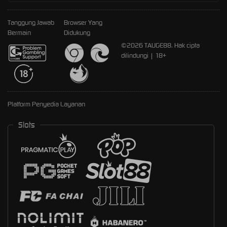
Tanggung Jawab
Browser Yang
Bermain
Didukung
©2026 TAUGE88. Hak cipta
dilindungi | 18+
Platform Penyedia Layanan
Slots