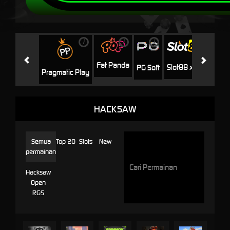
i
i
i
i
i
Facha
Fat Panda
Slot88 x PP
PG Soft
Pragmatic Play
HACKSAW
Semua
Top 20
Slots
New
permainan
Hacksaw
Open
RGS