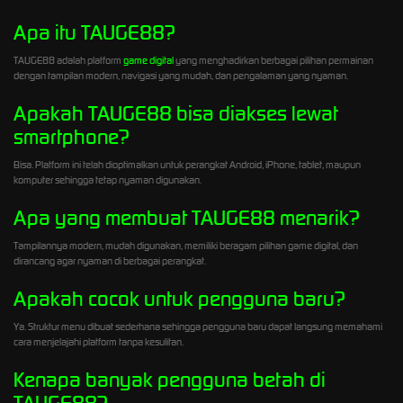
Apa itu TAUGE88?
TAUGE88 adalah platform
game digital
yang menghadirkan berbagai pilihan permainan
dengan tampilan modern, navigasi yang mudah, dan pengalaman yang nyaman.
Apakah TAUGE88 bisa diakses lewat
smartphone?
Bisa. Platform ini telah dioptimalkan untuk perangkat Android, iPhone, tablet, maupun
komputer sehingga tetap nyaman digunakan.
Apa yang membuat TAUGE88 menarik?
Tampilannya modern, mudah digunakan, memiliki beragam pilihan game digital, dan
dirancang agar nyaman di berbagai perangkat.
Apakah cocok untuk pengguna baru?
Ya. Struktur menu dibuat sederhana sehingga pengguna baru dapat langsung memahami
cara menjelajahi platform tanpa kesulitan.
Kenapa banyak pengguna betah di
TAUGE88?