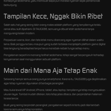
Konsepnya sederhana, yaitu membuat siapa pun merasa nyaman sejak pertama kali
berkunjung.
Tampilan Kece, Nggak Bikin Ribet
Salah satu hal yang sering bikin orang malas adalah platform yang tampilannya terlalu
ramai atau sulit dipahami. Di TAUGE88, semuanya dibuat lebih sederhana tanpa
mengurangi kesan modern.
Perpaduan warna, ikon, dan tata letak menu dirancang agar nyaman dilihat dalam waktu
lama. Baik pengguna baru maupun yang sudah terbiasa menjelajahi platform game digital
bisa langsung beradaptasi tanpa harus menebak-nebak fungsi setiap menu.
Pengalaman seperti ini memang terlihat sederhana, tetapi sangat berpengaruh terhadap
kenyamanan saat menggunakan sebuah platform.
Main dari Mana Aja Tetap Enak
Sekarang hampir semua orang punya smartphone. Karena itu, TAUGE88 juga dioptimalkan
agar tetap nyaman digunakan di berbagai perangkat.
Mau buka lewat HP Android, iPhone, tablet, atau laptop, tampilannya tetap menyesuaikan
ukuran layar. Tombol mudah ditekan, teks tetap jelas dibaca, dan perpindahan halaman
terasa lancar.
Buat yang sering berpindah perangkat, pengalaman seperti ini tentu jadi nilai tambah
karena semuanya tetap konsisten.