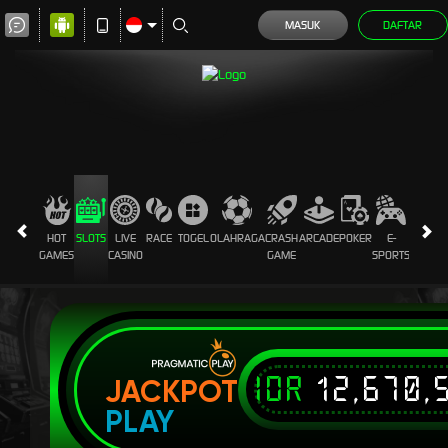
MASUK
DAFTAR
HOT
SLOTS
LIVE
RACE
TOGEL
OLAHRAGA
CRASH
ARCADE
POKER
E-
SABUN
GAMES
CASINO
GAME
SPORTS
AYAM
IDR
12,670,
JACKPOT
PLAY