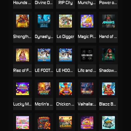
Hounds Of Hell
Divine Drop
RIP City
Munchy Milo
Power of 10
Strength Of Hercules
Dynasty of Death
Le Digger
Magic Piggy OG
Hand of Anubis
Rise of Fortuna
LE FOOTBALL FAN
LE HOOLIGAN
Life and Death
Shadow Treasure
Lucky Multifruit
Merlin's Mania
Chicken Man
Valhalla: Wild Winter
Blaze Buddies