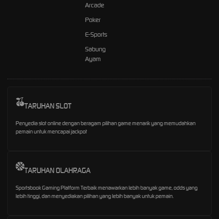
Arcade
Poker
E-Sports
Sabung
Ayam
TARUHAN SLOT
Penyedia slot online dengan beragam pilihan game menarik yang memudahkan
pemain untuk mencapai jackpot
TARUHAN OLAHRAGA
Sportsbook Gaming Platform Terbaik menawarkan lebih banyak game, odds yang
lebih tinggi, dan menyediakan pilihan yang lebih banyak untuk pemain.