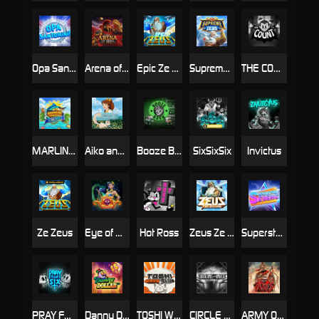
Opa Santorini!
Arena of Iron
Epic Ze Zeus
Supreme Zeus
THE COUNT
MARLIN MASTERS: THE BIG HAUL
Aiko and the Wind Spirit
Booze Bash
SixSixSix
Invictus
Ze Zeus
Eye of Medusa
Hot Ross
Zeus Ze Zecond
Superstar Sevens
PRAY FOR SIX
Danny Dollar
TOSHI WAYS CLUB
CIRCLE OF LIFE
ARMY OF ARES