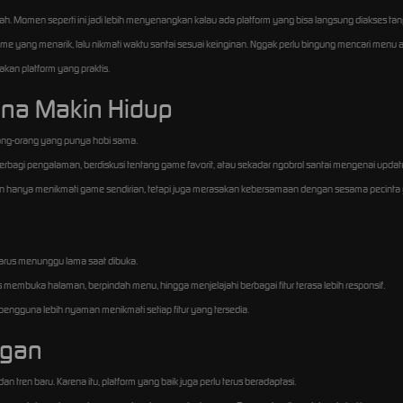
ah. Momen seperti ini jadi lebih menyenangkan kalau ada platform yang bisa langsung diakses tan
 yang menarik, lalu nikmati waktu santai sesuai keinginan. Nggak perlu bingung mencari menu 
an platform yang praktis.
ana Makin Hidup
rang-orang yang punya hobi sama.
erbagi pengalaman, berdiskusi tentang game favorit, atau sekadar ngobrol santai mengenai update
an hanya menikmati game sendirian, tetapi juga merasakan kebersamaan dengan sesama pecinta g
arus menunggu lama saat dibuka.
buka halaman, berpindah menu, hingga menjelajahi berbagai fitur terasa lebih responsif.
engguna lebih nyaman menikmati setiap fitur yang tersedia.
ngan
an tren baru. Karena itu, platform yang baik juga perlu terus beradaptasi.