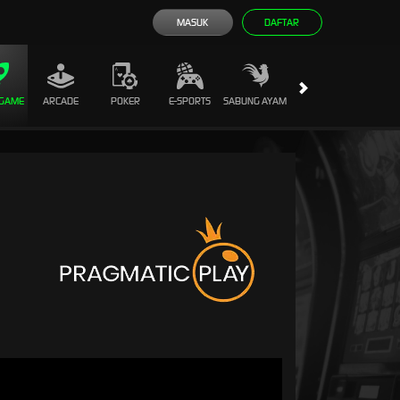
MASUK
DAFTAR
 GAME
ARCADE
POKER
E-SPORTS
SABUNG AYAM
PROMOSI