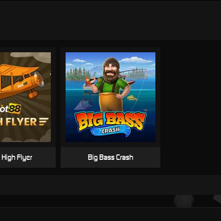
 High Flyer
Big Bass Crash