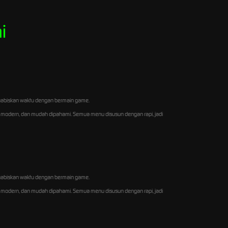
i
nghabiskan waktu dengan bermain game.
, modern, dan mudah dipahami. Semua menu disusun dengan rapi, jadi
nghabiskan waktu dengan bermain game.
, modern, dan mudah dipahami. Semua menu disusun dengan rapi, jadi