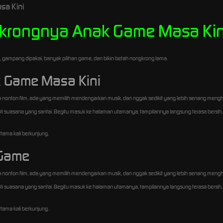
a Kini
krongnya Anak Game Masa Kin
, gampang dipakai, banyak pilihan game, dan bikin betah nongkrong lama.
 Game Masa Kini
uka nonton film, ada yang memilih mendengarkan musik, dan nggak sedikit yang lebih senang me
ti suasana yang santai. Begitu masuk ke halaman utamanya, tampilannya langsung terasa bersih
ama kali berkunjung.
 Game
uka nonton film, ada yang memilih mendengarkan musik, dan nggak sedikit yang lebih senang me
ti suasana yang santai. Begitu masuk ke halaman utamanya, tampilannya langsung terasa bersih
ama kali berkunjung.