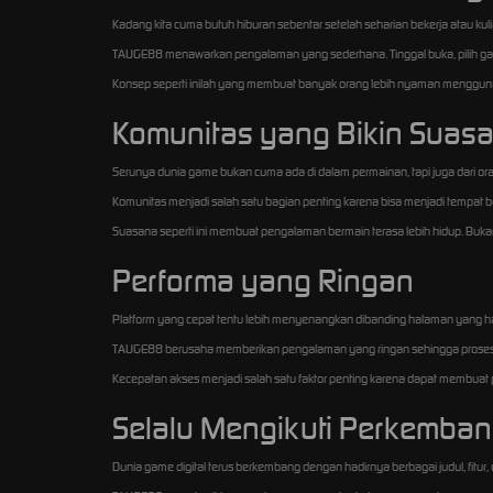
Kadang kita cuma butuh hiburan sebentar setelah seharian bekerja atau kuli
TAUGE88 menawarkan pengalaman yang sederhana. Tinggal buka, pilih game
Konsep seperti inilah yang membuat banyak orang lebih nyaman menggunak
Komunitas yang Bikin Suas
Serunya dunia game bukan cuma ada di dalam permainan, tapi juga dari o
Komunitas menjadi salah satu bagian penting karena bisa menjadi tempat b
Suasana seperti ini membuat pengalaman bermain terasa lebih hidup. Buk
Performa yang Ringan
Platform yang cepat tentu lebih menyenangkan dibanding halaman yang h
TAUGE88 berusaha memberikan pengalaman yang ringan sehingga proses mem
Kecepatan akses menjadi salah satu faktor penting karena dapat membuat p
Selalu Mengikuti Perkemba
Dunia game digital terus berkembang dengan hadirnya berbagai judul, fitur, d