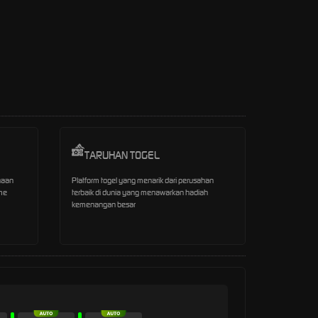
TARUHAN TOGEL
haan
Platform togel yang menarik dari perusahan
ame
terbaik di dunia yang menawarkan hadiah
kemenangan besar