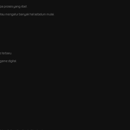
pa proses yang ribet.
atau mengatur banyak hal sebelum mulai.
 terbaru.
ame digital.