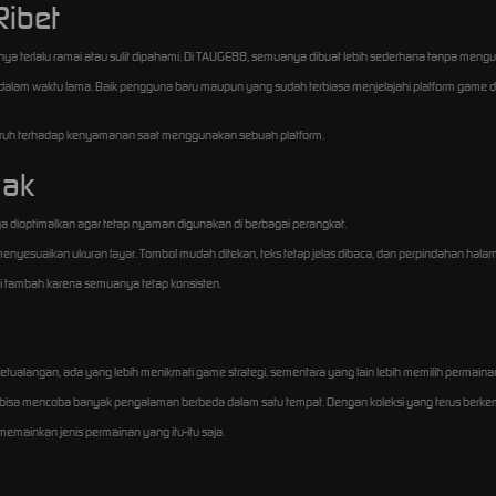
Ribet
annya terlalu ramai atau sulit dipahami. Di TAUGE88, semuanya dibuat lebih sederhana tanpa meng
 dalam waktu lama. Baik pengguna baru maupun yang sudah terbiasa menjelajahi platform game di
ngaruh terhadap kenyamanan saat menggunakan sebuah platform.
nak
 dioptimalkan agar tetap nyaman digunakan di berbagai perangkat.
 menyesuaikan ukuran layar. Tombol mudah ditekan, teks tetap jelas dibaca, dan perpindahan halam
lai tambah karena semuanya tetap konsisten.
ualangan, ada yang lebih menikmati game strategi, sementara yang lain lebih memilih permainan
isa mencoba banyak pengalaman berbeda dalam satu tempat. Dengan koleksi yang terus berkemba
emainkan jenis permainan yang itu-itu saja.